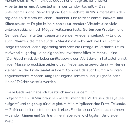
monatliches Einkommen, das etwas höher liegt als bei anderen
Arbeiter:innen und Angestellten in der Landwirtschaft.🥕 Das
unternehmerische Risiko trägt die Gemeinschaft. 🥕 Wir unterstützen den
regionalen "kleinbäuerlichen“ Bioanbau und fördern damit Umwelt- und
Klimaschutz. 🥕 Es gibt keine Monokultur, sondern Vielfalt, also viele
unterschiedliche, nach Möglichkeit samenfeste, Sorten von Kräutern und
Gemüse. Auch alte Gemüsesorten werden wieder angebaut. 🥕 Es gibt
auch Pflanzen, die man auf dem Markt nicht bekommt, weil sie nicht so
lange transport- oder lagerfähig sind oder die Erträge im Verhältnis zum
Aufwand zu gering - also eigentlich unwirtschaftlich im Anbau - sind.
(Der Geschmack der Lebensmittel sowie der Wert deren Inhaltsstoffen ist
in der Massenproduktion leider oft zur Nebensache geworden!) 🥕 Nur ein
kleiner Teil der Ernte landet auf dem Kompost, da auch krumme Gurken,
angeknabberte Möhren, aufgesprungene Tomaten und „zu große oder
kleine“ Früchte verteilt werden.
Diese Gedanken habe ich zusätzlich noch aus dem Film
mitgenommen: 🥕 Wir brauchen wieder mehr das Vertrauen, dass „alles
aufgeht“ und es genug für alle gibt.🥕 Alle Mitglieder sind Ernte-Teilende.
🥕 Zufriedenheit entsteht durch direktes Feedback der Verbraucher:innen.
🥕Landwirt:innen und Gärtner:innen haben die wichtigsten Berufe der
Welt!