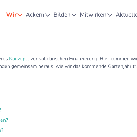
Wir
Ackern
Bilden
Mitwirken
Aktuell
eres
Konzepts
zur solidarischen Finanzierung. Hier kommen w
finden gemeinsam heraus, wie wir das kommende Gartenjahr t
?
ren?
e?