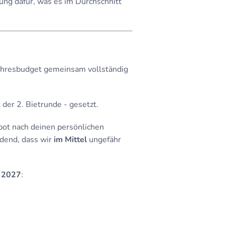
rung dafür, was es im Durchschnitt
Jahresbudget gemeinsam vollständig
der 2. Bietrunde - gesetzt.
ebot nach deinen persönlichen
idend, dass wir
im Mittel
ungefähr
r 2027
: