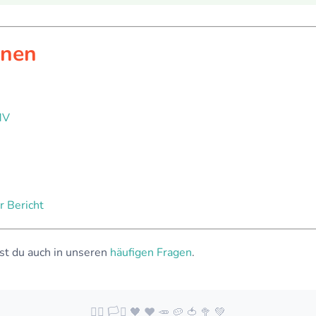
onen
MV
r Bericht
st du auch in unseren
häufigen Fragen
.
🏳️‍🌈 🏳️‍⚧️ 🖤 ❤️ 🥕 🥔 🍅 🥦 💚