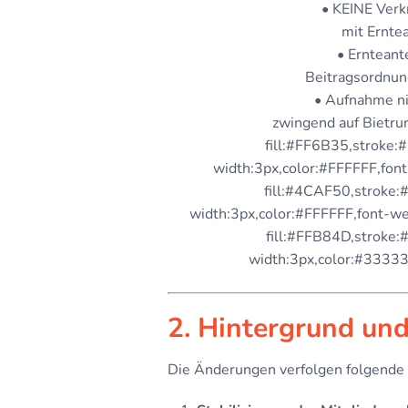
• KEINE Ver
mit Erntea
• Ernteante
Beitragsordnun
• Aufnahme n
zwingend auf Bietrun
fill:#FF6B35,stroke
width:3px,color:#FFFFFF,font
fill:#4CAF50,stroke
width:3px,color:#FFFFFF,font-we
fill:#FFB84D,stroke:
width:3px,color:#33333
2. Hintergrund und
Die Änderungen verfolgen folgende 