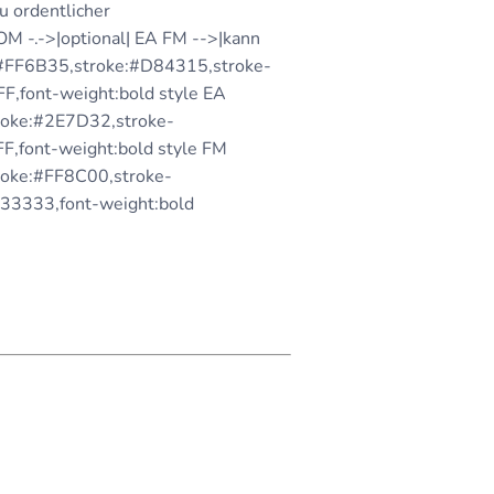
u ordentlicher
OM -.->|optional| EA FM -->|kann
:#FF6B35,stroke:#D84315,stroke-
FF,font-weight:bold style EA
roke:#2E7D32,stroke-
FF,font-weight:bold style FM
roke:#FF8C00,stroke-
333333,font-weight:bold