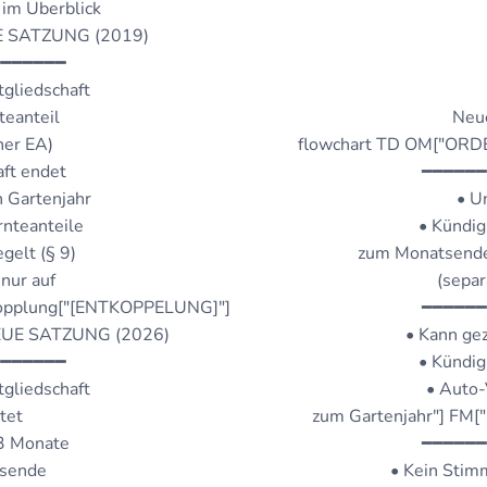
im Überblick
TE SATZUNG (2019)
━━━━━━━
tgliedschaft
teanteil
Neue
her EA)
flowchart TD OM["OR
aft endet
━━━━━━
 Gartenjahr
• U
rnteanteile
• Kündig
gelt (§ 9)
zum Monatsend
nur auf
(separ
tkopplung["[ENTKOPPELUNG]"]
━━━━━━
NEUE SATZUNG (2026)
• Kann ge
━━━━━━━
• Kündig
tgliedschaft
• Auto-
tet
zum Gartenjahr"] F
 3 Monate
━━━━━━
sende
• Kein Stim