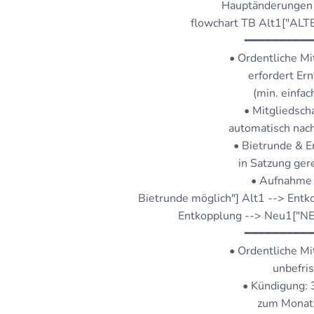
Hauptänderungen 
flowchart TB Alt1["AL
━━━━━━━━━
• Ordentliche Mi
erfordert Ern
(min. einfac
• Mitgliedsch
automatisch nach
• Bietrunde & E
in Satzung gere
• Aufnahme 
Bietrunde möglich"] Alt1 --> En
Entkopplung --> Neu1["
━━━━━━━━━
• Ordentliche Mi
unbefris
• Kündigung:
zum Monat