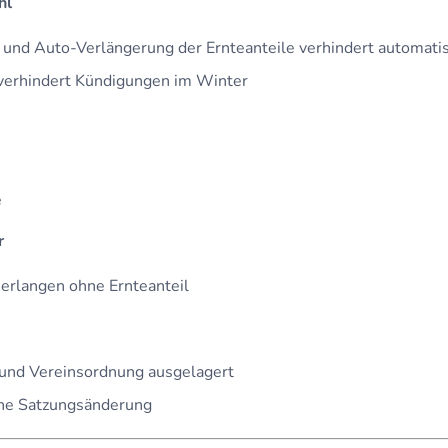
hl
t und Auto-Verlängerung der Ernteanteile verhindert automati
verhindert Kündigungen im Winter
e
r
 erlangen ohne Ernteanteil
 und Vereinsordnung ausgelagert
hne Satzungsänderung