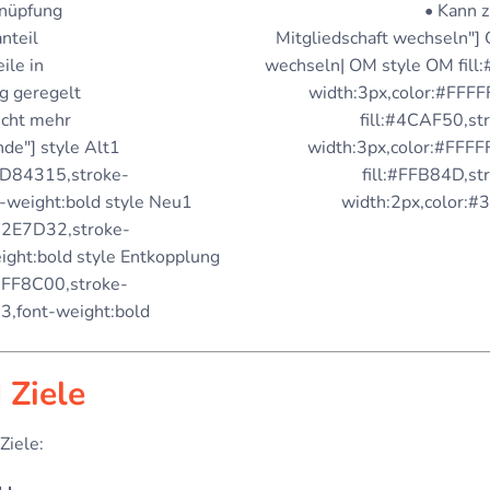
knüpfung
• Kann z
nteil
Mitgliedschaft wechseln"] 
ile in
wechseln| OM style OM fill
g geregelt
width:3px,color:#FFFF
icht mehr
fill:#4CAF50,st
de"] style Alt1
width:3px,color:#FFFF
:#D84315,stroke-
fill:#FFB84D,st
-weight:bold style Neu1
width:2px,color:#
:#2E7D32,stroke-
ight:bold style Entkopplung
#FF8C00,stroke-
3,font-weight:bold
 Ziele
Ziele: