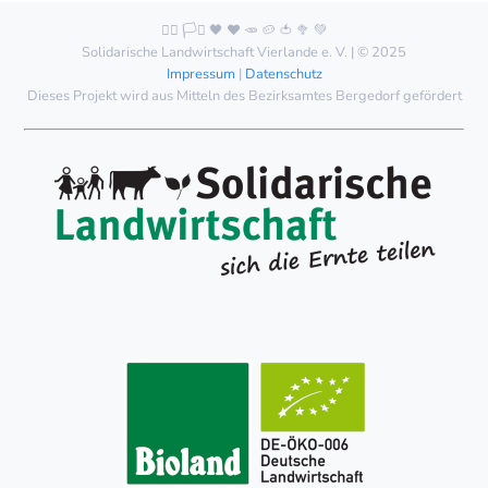
🏳️‍🌈 🏳️‍⚧️ 🖤 ❤️ 🥕 🥔 🍅 🥦 💚
Solidarische Landwirtschaft Vierlande e. V. | © 2025
Impressum
|
Datenschutz
Dieses Projekt wird aus Mitteln des Bezirksamtes Bergedorf gefördert