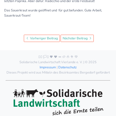
letzten Paprika. Aber dafür: Radicchio und der erste Feldsalat!
Das Sauerkraut wurde geöffnet und für gut befunden. Gute Arbeit,
Sauerkraut-Team!
Vorheriger Beitrag
Nächster Beitrag
🏳️‍🌈 🏳️‍⚧️ 🖤 ❤️ 🥕 🥔 🍅 🥦 💚
Solidarische Landwirtschaft Vierlande e. V. | © 2025
Impressum
|
Datenschutz
Dieses Projekt wird aus Mitteln des Bezirksamtes Bergedorf gefördert