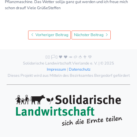
Pflanzmaschine. Das Wetter sollja ganz gut werden und ich freue mich
schon drauf! Viele GrüßeSteffen
Vorheriger Beitrag
Nächster Beitrag
🏳️‍🌈 🏳️‍⚧️ 🖤 ❤️ 🥕 🥔 🍅 🥦 💚
Solidarische Landwirtschaft Vierlande e. V. | © 2025
Impressum
|
Datenschutz
Dieses Projekt wird aus Mitteln des Bezirksamtes Bergedorf gefördert