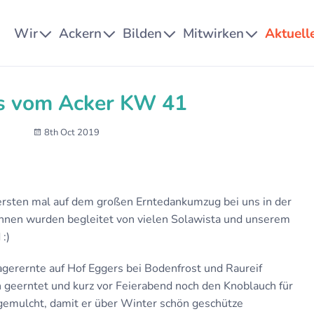
Wir
Ackern
Bilden
Mitwirken
Aktuell
s vom Acker KW 41
8th Oct 2019
rsten mal auf dem großen Erntedankumzug bei uns in der
nnen wurden begleitet von vielen Solawista und unserem
:)
erernte auf Hof Eggers bei Bodenfrost und Raureif
 geerntet und kurz vor Feierabend noch den Knoblauch für
 gemulcht, damit er über Winter schön geschütze