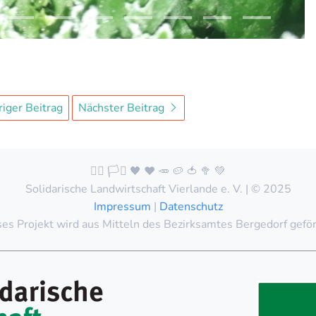
iger Beitrag
Nächster Beitrag
🏳️‍🌈 🏳️‍⚧️ 🖤 ❤️ 🥕 🥔 🍅 🥦 💚
Solidarische Landwirtschaft Vierlande e. V. | © 2025
Impressum
|
Datenschutz
es Projekt wird aus Mitteln des Bezirksamtes Bergedorf gefö