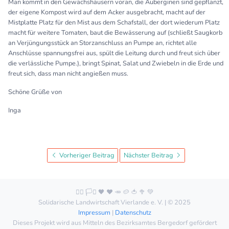
Man kommt in den Gewächshäusern voran, die Auberginen sind gepflanzt,
der eigene Kompost wird auf dem Acker ausgebracht, macht auf der
Mistplatte Platz für den Mist aus dem Schafstall, der dort wiederum Platz
macht für weitere Tomaten, baut die Bewässerung auf (schließt Saugkorb
an Verjüngungsstück an Storzanschluss an Pumpe an, richtet alle
Anschlüsse spannungsfrei aus, spült die Leitung durch und freut sich über
die verlässliche Pumpe.), bringt Spinat, Salat und Zwiebeln in die Erde und
freut sich, dass man nicht angießen muss.
Schöne Grüße von
Inga
Vorheriger Beitrag
Nächster Beitrag
🏳️‍🌈 🏳️‍⚧️ 🖤 ❤️ 🥕 🥔 🍅 🥦 💚
Solidarische Landwirtschaft Vierlande e. V. | © 2025
Impressum
|
Datenschutz
Dieses Projekt wird aus Mitteln des Bezirksamtes Bergedorf gefördert