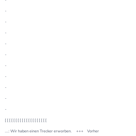
-
-
-
-
-
-
-
-
-
-
[ [ [ [ [ [ [ [ [ [ [ [ [ [ [ [ [ [ [ [
....: Wir haben einen Trecker erworben. +++ Vorher