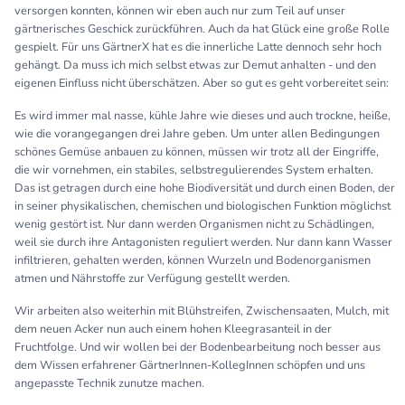
versorgen konnten, können wir eben auch nur zum Teil auf unser
gärtnerisches Geschick zurückführen. Auch da hat Glück eine große Rolle
gespielt. Für uns GärtnerX hat es die innerliche Latte dennoch sehr hoch
gehängt. Da muss ich mich selbst etwas zur Demut anhalten - und den
eigenen Einfluss nicht überschätzen. Aber so gut es geht vorbereitet sein:
Es wird immer mal nasse, kühle Jahre wie dieses und auch trockne, heiße,
wie die vorangegangen drei Jahre geben. Um unter allen Bedingungen
schönes Gemüse anbauen zu können, müssen wir trotz all der Eingriffe,
die wir vornehmen, ein stabiles, selbstregulierendes System erhalten.
Das ist getragen durch eine hohe Biodiversität und durch einen Boden, der
in seiner physikalischen, chemischen und biologischen Funktion möglichst
wenig gestört ist. Nur dann werden Organismen nicht zu Schädlingen,
weil sie durch ihre Antagonisten reguliert werden. Nur dann kann Wasser
infiltrieren, gehalten werden, können Wurzeln und Bodenorganismen
atmen und Nährstoffe zur Verfügung gestellt werden.
Wir arbeiten also weiterhin mit Blühstreifen, Zwischensaaten, Mulch, mit
dem neuen Acker nun auch einem hohen Kleegrasanteil in der
Fruchtfolge. Und wir wollen bei der Bodenbearbeitung noch besser aus
dem Wissen erfahrener GärtnerInnen-KollegInnen schöpfen und uns
angepasste Technik zunutze machen.