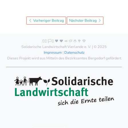
Vorheriger Beitrag
Nächster Beitrag
🏳️‍🌈 🏳️‍⚧️ 🖤 ❤️ 🥕 🥔 🍅 🥦 💚
Solidarische Landwirtschaft Vierlande e. V. | © 2025
Impressum
|
Datenschutz
Dieses Projekt wird aus Mitteln des Bezirksamtes Bergedorf gefördert