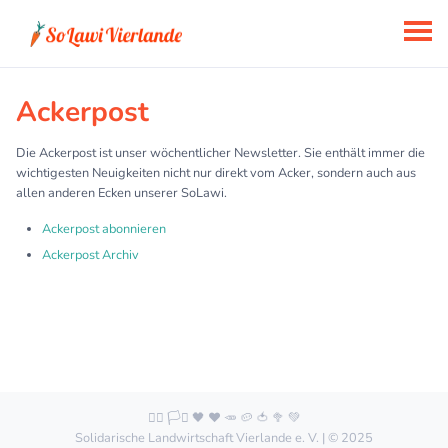
Ackerpost
Die Ackerpost ist unser wöchentlicher Newsletter. Sie enthält immer die
wichtigesten Neuigkeiten nicht nur direkt vom Acker, sondern auch aus
allen anderen Ecken unserer SoLawi.
Ackerpost abonnieren
Ackerpost Archiv
🏳️‍🌈 🏳️‍⚧️ 🖤 ❤️ 🥕 🥔 🍅 🥦 💚
Solidarische Landwirtschaft Vierlande e. V. | © 2025