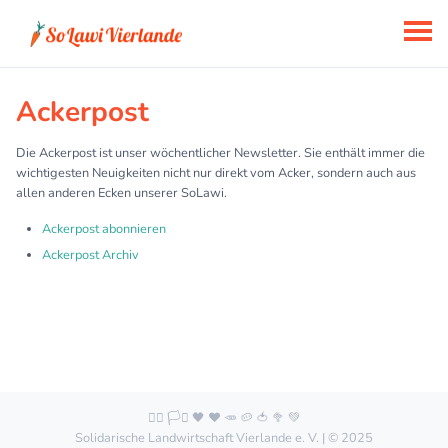
Ackerpost
Die Ackerpost ist unser wöchentlicher Newsletter. Sie enthält immer die
wichtigesten Neuigkeiten nicht nur direkt vom Acker, sondern auch aus
allen anderen Ecken unserer SoLawi.
Ackerpost abonnieren
Ackerpost Archiv
🏳️‍🌈 🏳️‍⚧️ 🖤 ❤️ 🥕 🥔 🍅 🥦 💚
Solidarische Landwirtschaft Vierlande e. V. | © 2025