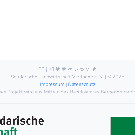
🏳️‍🌈 🏳️‍⚧️ 🖤 ❤️ 🥕 🥔 🍅 🥦 💚
Solidarische Landwirtschaft Vierlande e. V. | © 2025
Impressum
|
Datenschutz
es Projekt wird aus Mitteln des Bezirksamtes Bergedorf gefö