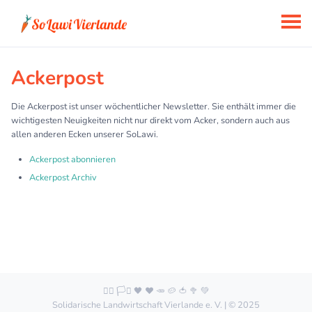
Ackerpost
Die Ackerpost ist unser wöchentlicher Newsletter. Sie enthält immer die
wichtigesten Neuigkeiten nicht nur direkt vom Acker, sondern auch aus
allen anderen Ecken unserer SoLawi.
Ackerpost abonnieren
Ackerpost Archiv
🏳️‍🌈 🏳️‍⚧️ 🖤 ❤️ 🥕 🥔 🍅 🥦 💚
Solidarische Landwirtschaft Vierlande e. V. | © 2025