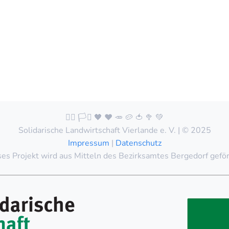
🏳️‍🌈 🏳️‍⚧️ 🖤 ❤️ 🥕 🥔 🍅 🥦 💚
Solidarische Landwirtschaft Vierlande e. V. | © 2025
Impressum
|
Datenschutz
es Projekt wird aus Mitteln des Bezirksamtes Bergedorf gefö