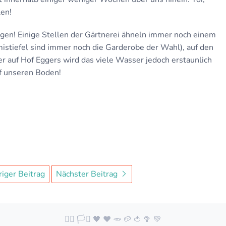
len!
gen! Einige Stellen der Gärtnerei ähneln immer noch einem
iefel sind immer noch die Garderobe der Wahl), auf den
 auf Hof Eggers wird das viele Wasser jedoch erstaunlich
uf unseren Boden!
iger Beitrag
Nächster Beitrag
🏳️‍🌈 🏳️‍⚧️ 🖤 ❤️ 🥕 🥔 🍅 🥦 💚