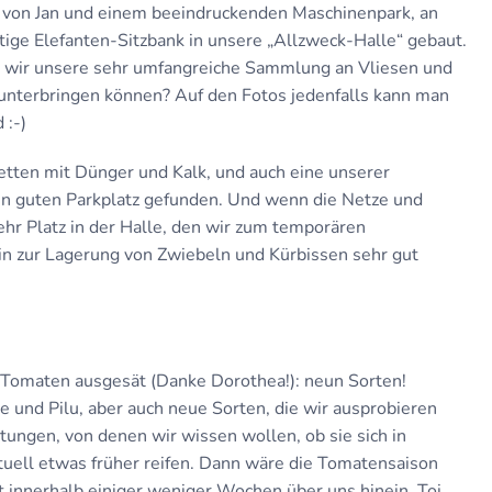
 von Jan und einem beeindruckenden Maschinenpark, an
tige Elefanten-Sitzbank in unsere „Allzweck-Halle“ gebaut.
m wir unsere sehr umfangreiche Sammlung an Vliesen und
nterbringen können? Auf den Fotos jedenfalls kann man
 :-)
etten mit Dünger und Kalk, und auch eine unserer
nen guten Parkplatz gefunden. Und wenn die Netze und
ehr Platz in der Halle, den wir zum temporären
in zur Lagerung von Zwiebeln und Kürbissen sehr gut
ie Tomaten ausgesät (Danke Dorothea!): neun Sorten!
 und Pilu, aber auch neue Sorten, die wir ausprobieren
tungen, von denen wir wissen wollen, ob sie sich in
ell etwas früher reifen. Dann wäre die Tomatensaison
ht innerhalb einiger weniger Wochen über uns hinein. Toi,