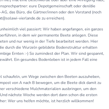
ich nie!) mal eine Beschwerde oder aber eine Anregung habt,
nsprechpartner: eure Depotgemeinschaft oder den/die
k-AG, das Büro, die Gärtner/innen oder den Vorstand (noch
at@solawi-vierlande.de zu erreichen).
 unheimlich viel passiert: Wir haben angefangen, ein ganzes
berführen, in dem wir permanente Beete anlegen. Diese
reten und nur wenig in der Tiefe bearbeitet werden. Hier
die durch die Wurzeln gebildete Bodenstruktur erhalten
bige Ernten :-) So zumindest der Plan. Wir sind gespannt,
bewährt. Ein gesundes Bodenleben ist in jedem Fall eine
iel schaufeln, um Wege zwischen den Beeten auszuheben,
ompost von A nach B bewegen, um die Beete dick damit zu
her verschiedene Mulchmaterialien ausbringen, um den
 Und nächste Woche werden dort dann schon die ersten
her: Wer uns helfen möchte, ist herzlich willkommen!