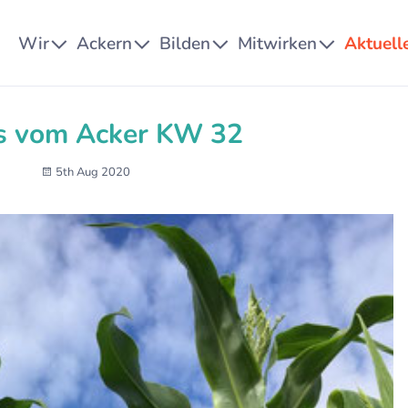
Wir
Ackern
Bilden
Mitwirken
Aktuell
s vom Acker KW 32
5th Aug 2020