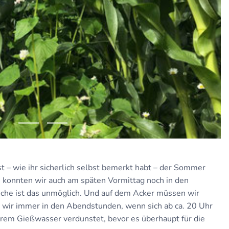
t – wie ihr sicherlich selbst bemerkt habt – der Sommer
 konnten wir auch am späten Vormittag noch in den
che ist das unmöglich. Und auf dem Acker müssen wir
n wir immer in den Abendstunden, wenn sich ab ca. 20 Uhr
rem Gießwasser verdunstet, bevor es überhaupt für die