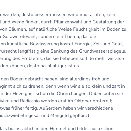
 werden, desto besser müssen wir darauf achten, kein
 und Wege finden, durch Pflanzenwahl und Gestaltung der
n von Bäumen, auf natürliche Weise Feuchtigkeit im Boden zu
der Solawi relevant, sondern ein Thema, das die
denn künstliche Bewässerung kostet Energie, Zeit und Geld,
rursacht langfristig eine Senkung des Grundwasserspiegels,
erung des Problems, das sie beheben soll. Je mehr wir also
en können, desto nachhaltiger ist es.
 den Boden gebracht haben, sind allerdings froh und
innt sich zu drehen, denn wenn wir sie so klein und zart in
 in der Hitze ganz schön die Ohren hängen. Dabei läuten sie
ivien und Radicchio werden erst im Oktober erntereif;
etwas früher fertig. Außerdem haben wir verschiedene
auchzwiebeln gesät und Mangold gepflanzt.
ais buchstäblich in den Himmel und bildet auch schon