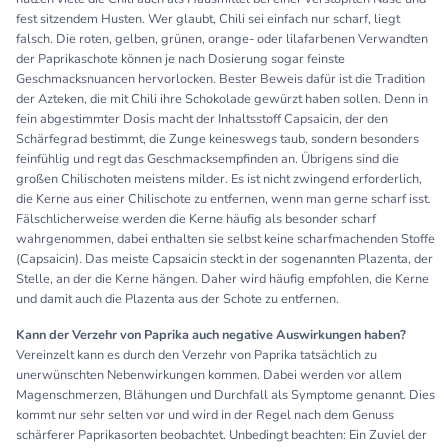
fest sitzendem Husten. Wer glaubt, Chili sei einfach nur scharf, liegt
falsch. Die roten, gelben, grünen, orange- oder lilafarbenen Verwandten
der Paprikaschote können je nach Dosierung sogar feinste
Geschmacksnuancen hervorlocken. Bester Beweis dafür ist die Tradition
der Azteken, die mit Chili ihre Schokolade gewürzt haben sollen. Denn in
fein abgestimmter Dosis macht der Inhaltsstoff Capsaicin, der den
Schärfegrad bestimmt, die Zunge keineswegs taub, sondern besonders
feinfühlig und regt das Geschmacksempfinden an. Übrigens sind die
großen Chilischoten meistens milder. Es ist nicht zwingend erforderlich,
die Kerne aus einer Chilischote zu entfernen, wenn man gerne scharf isst.
Fälschlicherweise werden die Kerne häufig als besonder scharf
wahrgenommen, dabei enthalten sie selbst keine scharfmachenden Stoffe
(Capsaicin). Das meiste Capsaicin steckt in der sogenannten Plazenta, der
Stelle, an der die Kerne hängen. Daher wird häufig empfohlen, die Kerne
und damit auch die Plazenta aus der Schote zu entfernen.
Kann der Verzehr von Paprika auch negative Auswirkungen haben?
Vereinzelt kann es durch den Verzehr von Paprika tatsächlich zu
unerwünschten Nebenwirkungen kommen. Dabei werden vor allem
Magenschmerzen, Blähungen und Durchfall als Symptome genannt. Dies
kommt nur sehr selten vor und wird in der Regel nach dem Genuss
schärferer Paprikasorten beobachtet. Unbedingt beachten: Ein Zuviel der