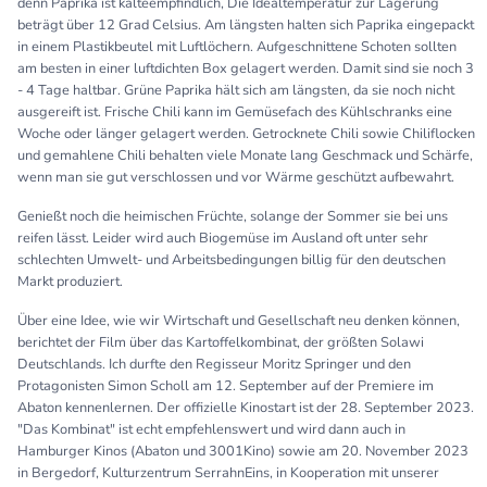
denn Paprika ist kälteempfindlich, Die Idealtemperatur zur Lagerung
beträgt über 12 Grad Celsius. Am längsten halten sich Paprika eingepackt
in einem Plastikbeutel mit Luftlöchern. Aufgeschnittene Schoten sollten
am besten in einer luftdichten Box gelagert werden. Damit sind sie noch 3
- 4 Tage haltbar. Grüne Paprika hält sich am längsten, da sie noch nicht
ausgereift ist. Frische Chili kann im Gemüsefach des Kühlschranks eine
Woche oder länger gelagert werden. Getrocknete Chili sowie Chiliflocken
und gemahlene Chili behalten viele Monate lang Geschmack und Schärfe,
wenn man sie gut verschlossen und vor Wärme geschützt aufbewahrt.
Genießt noch die heimischen Früchte, solange der Sommer sie bei uns
reifen lässt. Leider wird auch Biogemüse im Ausland oft unter sehr
schlechten Umwelt- und Arbeitsbedingungen billig für den deutschen
Markt produziert.
Über eine Idee, wie wir Wirtschaft und Gesellschaft neu denken können,
berichtet der Film über das Kartoffelkombinat, der größten Solawi
Deutschlands. Ich durfte den Regisseur Moritz Springer und den
Protagonisten Simon Scholl am 12. September auf der Premiere im
Abaton kennenlernen. Der offizielle Kinostart ist der 28. September 2023.
"Das Kombinat" ist echt empfehlenswert und wird dann auch in
Hamburger Kinos (Abaton und 3001Kino) sowie am 20. November 2023
in Bergedorf, Kulturzentrum SerrahnEins, in Kooperation mit unserer