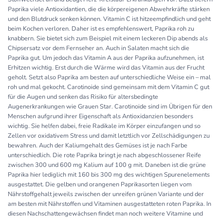
Paprika viele Antioxidantien, die die körpereigenen Abwehrkräfte stärken
und den Blutdruck senken können. Vitamin C ist hitzeempfindlich und geht
beim Kochen verloren. Daher ist es empfehlenswert, Paprika roh zu
knabbern. Sie bietet sich zum Beispiel mit einem leckeren Dip abends als
Chipsersatz vor dem Fernseher an. Auch in Salaten macht sich die
Paprika gut. Um jedoch das Vitamin A aus der Paprika aufzunehmen, ist
Erhitzen wichtig. Erst durch die Wärme wird das Vitamin aus der Frucht
geholt. Setzt also Paprika am besten auf unterschiedliche Weise ein – mal
roh und mal gekocht. Carotinoide sind gemeinsam mit dem Vitamin C gut
für die Augen und senken das Risiko für altersbedingte
Augenerkrankungen wie Grauen Star. Carotinoide sind im Übrigen für den
Menschen aufgrund ihrer Eigenschaft als Antioxidanzien besonders
wichtig. Sie helfen dabei, freie Radikale im Körper einzufangen und so
Zellen vor oxidativem Stress und damit letztlich vor Zellschädigungen zu
bewahren. Auch der Kaliumgehalt des Gemüses ist je nach Farbe
unterschiedlich. Die rote Paprika bringt je nach abgeschlossener Reife
zwischen 300 und 600 mg Kalium auf 100 g mit. Daneben ist die grüne
Paprika hier lediglich mit 160 bis 300 mg des wichtigen Spurenelements
ausgestattet. Die gelben und orangenen Paprikasorten liegen vom
Nährstoffgehalt jeweils zwischen der unreifen grünen Variante und der
am besten mit Nährstoffen und Vitaminen ausgestatteten roten Paprika. In
diesen Nachschattengewächsen findet man noch weitere Vitamine und