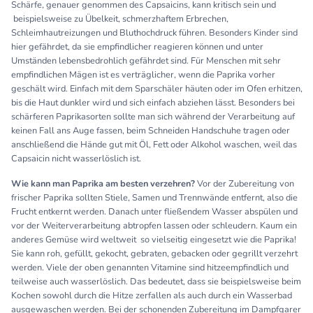
Schärfe, genauer genommen des Capsaicins, kann kritisch sein und
beispielsweise zu Übelkeit, schmerzhaftem Erbrechen,
Schleimhautreizungen und Bluthochdruck führen. Besonders Kinder sind
hier gefährdet, da sie empfindlicher reagieren können und unter
Umständen lebensbedrohlich gefährdet sind. Für Menschen mit sehr
empfindlichen Mägen ist es verträglicher, wenn die Paprika vorher
geschält wird. Einfach mit dem Sparschäler häuten oder im Ofen erhitzen,
bis die Haut dunkler wird und sich einfach abziehen lässt. Besonders bei
schärferen Paprikasorten sollte man sich während der Verarbeitung auf
keinen Fall ans Auge fassen, beim Schneiden Handschuhe tragen oder
anschließend die Hände gut mit Öl, Fett oder Alkohol waschen, weil das
Capsaicin nicht wasserlöslich ist.
Wie kann man Paprika am besten verzehren?
Vor der Zubereitung von
frischer Paprika sollten Stiele, Samen und Trennwände entfernt, also die
Frucht entkernt werden. Danach unter fließendem Wasser abspülen und
vor der Weiterverarbeitung abtropfen lassen oder schleudern. Kaum ein
anderes Gemüse wird weltweit so vielseitig eingesetzt wie die Paprika!
Sie kann roh, gefüllt, gekocht, gebraten, gebacken oder gegrillt verzehrt
werden. Viele der oben genannten Vitamine sind hitzeempfindlich und
teilweise auch wasserlöslich. Das bedeutet, dass sie beispielsweise beim
Kochen sowohl durch die Hitze zerfallen als auch durch ein Wasserbad
ausgewaschen werden. Bei der schonenden Zubereitung im Dampfgarer