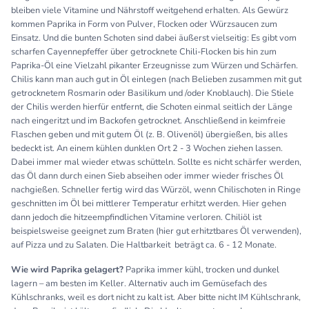
bleiben viele Vitamine und Nährstoff weitgehend erhalten. Als Gewürz
kommen Paprika in Form von Pulver, Flocken oder Würzsaucen zum
Einsatz. Und die bunten Schoten sind dabei äußerst vielseitig: Es gibt vom
scharfen Cayennepfeffer über getrocknete Chili-Flocken bis hin zum
Paprika-Öl eine Vielzahl pikanter Erzeugnisse zum Würzen und Schärfen.
Chilis kann man auch gut in Öl einlegen (nach Belieben zusammen mit gut
getrocknetem Rosmarin oder Basilikum und /oder Knoblauch). Die Stiele
der Chilis werden hierfür entfernt, die Schoten einmal seitlich der Länge
nach eingeritzt und im Backofen getrocknet. Anschließend in keimfreie
Flaschen geben und mit gutem Öl (z. B. Olivenöl) übergießen, bis alles
bedeckt ist. An einem kühlen dunklen Ort 2 - 3 Wochen ziehen lassen.
Dabei immer mal wieder etwas schütteln. Sollte es nicht schärfer werden,
das Öl dann durch einen Sieb abseihen oder immer wieder frisches Öl
nachgießen. Schneller fertig wird das Würzöl, wenn Chilischoten in Ringe
geschnitten im Öl bei mittlerer Temperatur erhitzt werden. Hier gehen
dann jedoch die hitzeempfindlichen Vitamine verloren. Chiliöl ist
beispielsweise geeignet zum Braten (hier gut erhitztbares Öl verwenden),
auf Pizza und zu Salaten. Die Haltbarkeit beträgt ca. 6 - 12 Monate.
Wie wird Paprika gelagert?
Paprika immer kühl, trocken und dunkel
lagern – am besten im Keller. Alternativ auch im Gemüsefach des
Kühlschranks, weil es dort nicht zu kalt ist. Aber bitte nicht IM Kühlschrank,