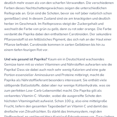
deutlich mehr essen als von den scharfen Verwandten. Die verschiedenen
Farben dieses Nachtschattengewächses zeigen die unterschiedlichen
Reifegrade an. Grün sind die Schoten, bevor sie reif (aber natürlich schon
genießbar) sind. In diesem Zustand sind sie am knackigsten und deutlich
herber im Geschmack. Im Reifeprozess steigt der Zuckergehalt und
wechselt die Farbe von grün zu gelb, dann zu rot oder orange. Die Farbe
verdankt die Paprika dabei den enthaltenen Carotinoiden. Der sekundäre
Pflanzenstoff ist ein fettlösliches Pigment, das sich nah an der Haut einer
Pflanze befindet. Carotinoide kommen in zarten Gelbtönen bis hin zu
einem tiefen feurigen Rot vor.
Und wie gesund ist Paprika?
Kaum ein in Deutschland wachsendes
Gemüse kann mit so vielen Vitaminen und Nährstoffen aufwarten wie die
Paprika! Dass sie dabei auch noch sehr wenig Kalorien und eine gute
Portion essenzieller Aminosäuren und Proteine mitbringt, macht die
Paprika als Nährstofflieferant besonders interessant. Sie enthält viele
sättigende Ballaststoffe, dabei aber nur wenige Kohlenhydrate, was sie
zum perfekten Low-Carb-Lebensmittel macht. Die Paprika gilt als
verkanntes Vitamin-C -Wunder, wobei die ausgereifte Schote den
höchsten Vitamingehalt aufweist. Schon 100 g, also eine mittelgroße
Frucht, liefern den gesamten Tagesbedarf an Vitamin C und damit das
dreifache von Zitrusfrüchten. Es stärkt das Immunsystem, regt den
Stoffwechsel an und beugt Herz-Kreislauf-Erkrankungen vor. Dazu liefern