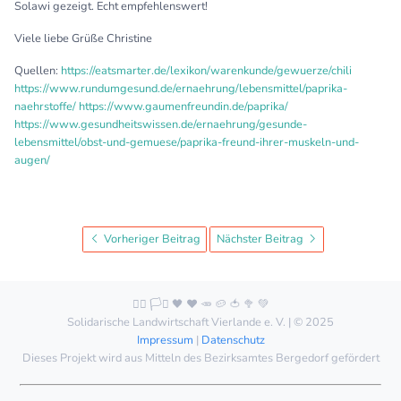
Solawi gezeigt. Echt empfehlenswert!
Viele liebe Grüße Christine
Quellen:
https://eatsmarter.de/lexikon/warenkunde/gewuerze/chili
https://www.rundumgesund.de/ernaehrung/lebensmittel/paprika-
naehrstoffe/
https://www.gaumenfreundin.de/paprika/
https://www.gesundheitswissen.de/ernaehrung/gesunde-
lebensmittel/obst-und-gemuese/paprika-freund-ihrer-muskeln-und-
augen/
Vorheriger Beitrag
Nächster Beitrag
🏳️‍🌈 🏳️‍⚧️ 🖤 ❤️ 🥕 🥔 🍅 🥦 💚
Solidarische Landwirtschaft Vierlande e. V. | © 2025
Impressum
|
Datenschutz
Dieses Projekt wird aus Mitteln des Bezirksamtes Bergedorf gefördert