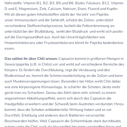
Nährstoffe: Vitamin B1, B2, B3, B5 und B6, Biotin, Folsäure, B12, Vitamin
D und E, Magnesium, Zink, Calcium, Natrium, Eisen, Fluorid und Kupfer.
Mit all diesen guten Inhaltsstoffen stärkt der Verzehr von Paprika
unser Immunsystem und die Sehkraft, schützt die Zellen, unterstützt
verschiedene Stoffwechselprozesse, kurbelt die Fettverbrennung an,
unterstützt bei der Blutbildung, senkt den Blutdruck und wirkt sich positiv
auf die Darmgesundheit aus. Auch bei Unverträglichkeiten wie
Histaminintoleranz oder Fructoseintoleranz könnt ihr Paprika bedenkenlos
essen.
Das solltet ihr über Chili wissen:
Capsaicin kommt in größeren Mengen in
Gewürzpaprika (z.B. in Chilis) vor und wirkt auf verschiedene Bereiche des
Körpers: Es fördert die Durchblutung, regt die Verdauung und den
Blutkreislauf an, hemmt die Schmerzweiterleitung an die Zellen und kann
auch Muskelverspannungen lösen. Besonders bei Hitze wirkt Chili dabei
wie eine körpereigene Klimaanlage. Je schärfer die Schoten, desto mehr
gerät man ins Schwitzen. Genau das führt dann sehr schnell zu einem
angenehmen Abkühlungseffekt, wenn sich durch das Capsaicin die
Hautgefäße erweitern und der Schweiß beim Austreten verdunstet. Hinzu
kommt, dass die Schoten antibakterielle Wirkung haben und so vor
Durchfall, Erkältung und anderen durch Bakterien verursachte
Beschwerden helfen. Weil Capsaicin die Schleimhäute stark durchblutet,
nutzen viele die Chili auch als Hausmittel bei einer verstopften Nase und