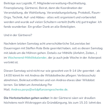
Beiträge aus Logistik, IT, Mitgliederverwaltung+Buchhaltung,
Finanzplanung, Gärtnerei, Beirat, dann die Koordination der
Veranstaltung, die Wahlleitung, Veranstaltungsleitung, Protokoll, Raum-
Orga, Technik, Auf- und Abbau - alles will organisiert und vorbereitet
werden und wurde auf vielen Schultern verteilt (hoffe ich) gut tragbar. Ich
fands wunderbar. Ein großer Dank an alle Beteiligten.
Und in der Gärtnerei?
Nachdem letzten Samstag acht unerschütterliche SoLawistas bei
Dauerregen mit Steffen Rote Bete geerntet haben, soll es diesen Samstag
mit Jakob um die Möhren gehen. Details zur Mithilfe (Anfahrt, Zeiten,..)
im
Wochenend-Mithilfekalender
, der ja auch jede Woche in der Ackerpost
verlinkt ist.
Diesen Samstag wird nicht nur wie gewohnt von 9-14 Uhr geerntet - ab
14:00 könnt ihr mit Andrea die Wildobsthecke pflegen: Verbissschutz
abnehmen, Beikraut entfernen und von Andrea etwas über Wildobst
lernen. Sie bittet um Anmeldung Per
Mail:
Andrea.porps@wildpflanzengeschenke.de
.
Die Herbstarbeiten gehen weiter:
In der Gärtnerei säen wir draußen
höchstens noch Wickroggen als Gründdüngung, bis zum 15.10. lohnt das