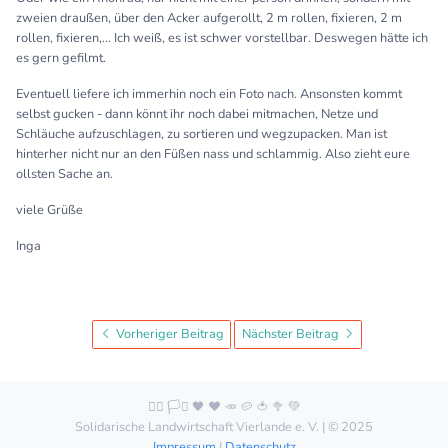
zweien draußen, über den Acker aufgerollt, 2 m rollen, fixieren, 2 m
rollen, fixieren,... Ich weiß, es ist schwer vorstellbar. Deswegen hätte ich
es gern gefilmt.
Eventuell liefere ich immerhin noch ein Foto nach. Ansonsten kommt
selbst gucken - dann könnt ihr noch dabei mitmachen, Netze und
Schläuche aufzuschlagen, zu sortieren und wegzupacken. Man ist
hinterher nicht nur an den Füßen nass und schlammig. Also zieht eure
ollsten Sache an.
viele Grüße
Inga
Vorheriger Beitrag
Nächster Beitrag
🏳️‍🌈 🏳️‍⚧️ 🖤 ❤️ 🥕 🥔 🍅 🥦 💚
Solidarische Landwirtschaft Vierlande e. V. | © 2025
Impressum
|
Datenschutz