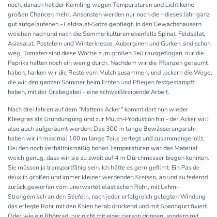
noch, danach hat der Keimling wegen Temperaturen und Licht keine
großen Chancen mehr. Ansonsten werden nur noch die - dieses Jahr ganz
gut aufgelaufenen - Feldsalat-Sätze gepflegt. In den Gewächshäusern
weichen nach und nach die Sommerkulturen ebenfalls Spinat, Feldsalat,
Asiasalat, Postelein und Winterkresse. Auberginen und Gurken sind schon
weg, Tomaten sind diese Woche zum großen Teil rausgeflogen, nur die
Paprika halten noch ein wenig durch. Nachdem wir die Pflanzen geräumt
haben, harken wir die Reste vom Mulch zusammen, und lockern die Wege,
die wir den ganzen Sommer beim Ernten und Pflegen festgestampft
haben, mit der Grabegabel - eine schweißtreibende Arbeit.
Nach drei Jahren auf dem "Mattens Acker" kommt dort nun wieder
Kleegras als Gründüngung und zur Mulch-Produktion hin - der Acker will
also auch aufgeräumt werden: Das 300 m lange Bewässerungsrohr
haben wir in maximal 100 m lange Teile zerlegt und zusammengerollt.
Bei den noch verhältnismäßig hohen Temperaturen war das Material
weich genug, dass wir sie zu zweit auf 4 m Durchmesser biegen konnten.
Sie müssen ja transportfähig sein. Ich hätte es gern gefilmt: Ein Pas de
deux in großen und immer kleiner werdenden Kreisen, ab und zu federnd
zurück geworfen vom unerwartet elastischen Rohr, mit Lehm-
Strohgemisch an den Stiefeln, nach jeder erfolgreich gelegten Windung
das erlegte Rohr mit den Knien herab drückend und mit Spanngurt fixiert.
Oder wie ein Rhönrad, nur nicht mit einer person drinnen, sondern mit