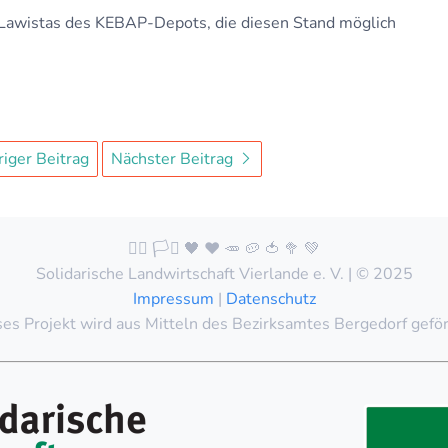
oLawistas des KEBAP-Depots, die diesen Stand möglich
iger Beitrag
Nächster Beitrag
🏳️‍🌈 🏳️‍⚧️ 🖤 ❤️ 🥕 🥔 🍅 🥦 💚
Solidarische Landwirtschaft Vierlande e. V. | © 2025
Impressum
|
Datenschutz
es Projekt wird aus Mitteln des Bezirksamtes Bergedorf gefö