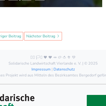
iger Beitrag
Nächster Beitrag
🏳️‍🌈 🏳️‍⚧️ 🖤 ❤️ 🥕 🥔 🍅 🥦 💚
Solidarische Landwirtschaft Vierlande e. V. | © 2025
Impressum
|
Datenschutz
es Projekt wird aus Mitteln des Bezirksamtes Bergedorf gefö