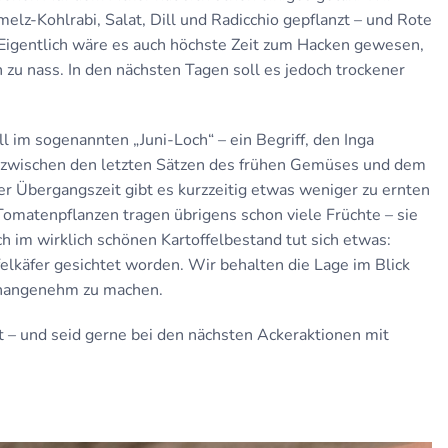
lz-Kohlrabi, Salat, Dill und Radicchio gepflanzt – und Rote
igentlich wäre es auch höchste Zeit zum Hacken gewesen,
 zu nass. In den nächsten Tagen soll es jedoch trockener
ll im sogenannten „Juni-Loch“ – ein Begriff, den Inga
se zwischen den letzten Sätzen des frühen Gemüses und dem
r Übergangszeit gibt es kurzzeitig etwas weniger zu ernten
 Tomatenpflanzen tragen übrigens schon viele Früchte – sie
h im wirklich schönen Kartoffelbestand tut sich etwas:
ffelkäfer gesichtet worden. Wir behalten die Lage im Blick
unangenehm zu machen.
t – und seid gerne bei den nächsten Ackeraktionen mit