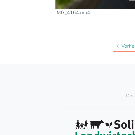
IMG_4164.mp4
Vorher
Dies