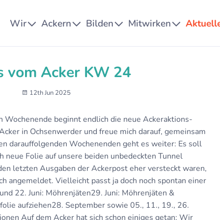
Wir
Ackern
Bilden
Mitwirken
Aktuell
s vom Acker KW 24
12th Jun 2025
Wochenende beginnt endlich die neue Ackeraktions-
 Acker in Ochsenwerder und freue mich darauf, gemeinsam
den darauffolgenden Wochenenden geht es weiter: Es soll
uch neue Folie auf unsere beiden unbedeckten Tunnel
den letzten Ausgaben der Ackerpost eher versteckt waren,
ch angemeldet. Vielleicht passt ja doch noch spontan einer
 und 22. Juni: Möhrenjäten29. Juni: Möhrenjäten &
lfolie aufziehen28. September sowie 05., 11., 19., 26.
onen Auf dem Acker hat sich schon einiges getan: Wir