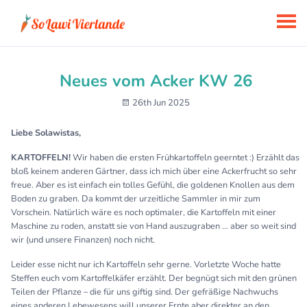
Neues vom Acker KW 26
26th Jun 2025
Liebe Solawistas,
KARTOFFELN!
Wir haben die ersten Frühkartoffeln geerntet :) Erzählt das
bloß keinem anderen Gärtner, dass ich mich über eine Ackerfrucht so sehr
freue. Aber es ist einfach ein tolles Gefühl, die goldenen Knollen aus dem
Boden zu graben. Da kommt der urzeitliche Sammler in mir zum
Vorschein. Natürlich wäre es noch optimaler, die Kartoffeln mit einer
Maschine zu roden, anstatt sie von Hand auszugraben … aber so weit sind
wir (und unsere Finanzen) noch nicht.
Leider esse nicht nur ich Kartoffeln sehr gerne. Vorletzte Woche hatte
Steffen euch vom Kartoffelkäfer erzählt. Der begnügt sich mit den grünen
Teilen der Pflanze – die für uns giftig sind. Der gefräßige Nachwuchs
eines anderen Lebewesens will unserer Ernte aber direkter an den