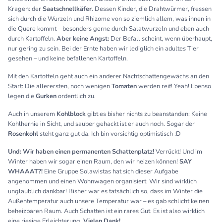
Kragen: der
Saatschnellkäfer
. Dessen Kinder, die Drahtwürmer, fressen
sich durch die Wurzeln und Rhizome von so ziemlich allem, was ihnen in
die Quere kommt – besonders gerne durch Salatwurzeln und eben auch
durch Kartoffeln.
Aber keine Angst:
Der Befall scheint, wenn überhaupt,
nur gering zu sein. Bei der Ernte haben wir lediglich ein adultes Tier
gesehen – und keine befallenen Kartoffeln.
Mit den Kartoffeln geht auch ein anderer Nachtschattengewächs an den
Start: Die allerersten, noch wenigen
Tomaten
werden reif! Yeah! Ebenso
legen die
Gurken
ordentlich zu.
Auch in unserem
Kohlblock
gibt es bisher nichts zu beanstanden: Keine
Kohlhernie in Sicht, und sauber gehackt ist er auch noch. Sogar der
Rosenkohl
steht ganz gut da. Ich bin vorsichtig optimistisch :D
Und:
Wir haben einen permanenten Schattenplatz!
Verrückt! Und im
Winter haben wir sogar einen Raum, den wir heizen können!
SAY
WHAAAT?!
Eine Gruppe Solawistas hat sich dieser Aufgabe
angenommen und einen Wohnwagen organisiert. Wir sind wirklich
unglaublich dankbar! Bisher war es tatsächlich so, dass im Winter die
Außentemperatur auch unsere Temperatur war – es gab schlicht keinen
beheizbaren Raum. Auch Schatten ist ein rares Gut. Es ist also wirklich
eine riesige Erleichterung.
Vielen Dank!