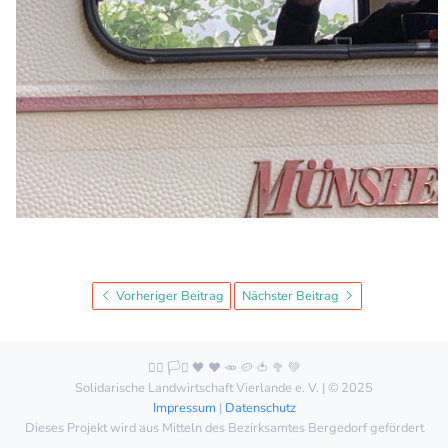
Vorheriger Beitrag
Nächster Beitrag
🏳️‍🌈 🏳️‍⚧️ 🖤 ❤️ 🥕 🥔 🍅 🥦 💚
Solidarische Landwirtschaft Vierlande e. V. | © 2025
Impressum
|
Datenschutz
Dieses Projekt wird aus Mitteln des Bezirksamtes Bergedorf gefördert