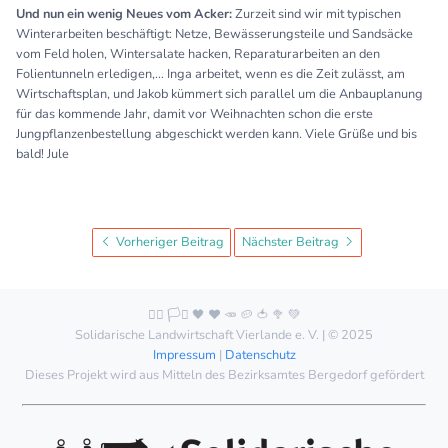
Und nun ein wenig Neues vom Acker:
Zurzeit sind wir mit typischen
Winterarbeiten beschäftigt: Netze, Bewässerungsteile und Sandsäcke
vom Feld holen, Wintersalate hacken, Reparaturarbeiten an den
Folientunneln erledigen,... Inga arbeitet, wenn es die Zeit zulässt, am
Wirtschaftsplan, und Jakob kümmert sich parallel um die Anbauplanung
für das kommende Jahr, damit vor Weihnachten schon die erste
Jungpflanzenbestellung abgeschickt werden kann. Viele Grüße und bis
bald! Jule
Vorheriger Beitrag
Nächster Beitrag
🏳️‍🌈 🏳️‍⚧️ 🖤 ❤️ 🥕 🥔 🍅 🥦 💚
Solidarische Landwirtschaft Vierlande e. V. | © 2025
Impressum
|
Datenschutz
Dieses Projekt wird aus Mitteln des Bezirksamtes Bergedorf gefördert