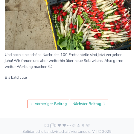
Und noch eine schöne Nachricht: 100 Ernteanteile sind jetzt vergeben –
juhu! Wir freuen uns aber weiterhin über neue Solawistas. Also gerne
weiter Werbung machen 🙂
Bis bald! Jule
Vorheriger Beitrag
Nächster Beitrag
🏳️‍🌈 🏳️‍⚧️ 🖤 ❤️ 🥕 🥔 🍅 🥦 💚
Solidarische Landwirtschaft Vierlande e. V. | © 2025