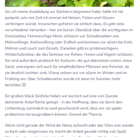
Als ich meine Ausbildung zur Gärtnerin begonnen habe, hätte ich nie
gedacht, wie viel Zeit ich einmal mit Netzen, Folien und Vliesen
verbringen würde. Inzwischen gehören sie einfach dazu. Es gibt viele
verschiedene Varianten – hier ein kurzer Überblick über die wichtigsten im
Gemüsebau: Feinmaschige Netze schützen vor Schadinsekten wie
Möhrenfliege, Kohlweißling oder Erdfloh und kommen vor allem bei Kohl,
Möhren und Lauch zum Einsatz. Daneben gibt es grobmaschigere
Wildschutznetze, die das Gemüse vor Rehen, Hasen und Vögeln schützen.
Sie sind außerdem praktisch für Kulturen, die gut abtrocknen sollen, etwa
Salat, und eignen sich auch für empfindlichere Pflanzen wie Fenchel, da
sie deutlich leichter sind. Vliese setzen wir vor allem im Winter und im
Frühling ein. Über Schattiernetze werde ich dann im Sommer mehr
berichten 😊
Ein großes Stück Silofolie haben wir kürzlich auf eine von Quecke
dominierte Ackerfläche gelegt – in der Hoffnung, dass sie durch den
Lichtentzug zumindest so weit geschwächt wird, dass wir sie später
problemlos herausgrubbern können. Soweit die Theorie.
Wenn nicht gerade der Wind die Netze aufweht oder das Vlies mal wieder
zu klein oder eingerissen ist, macht die Arbeit gerade richtig viel Spaß.