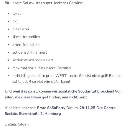
für unsere SoLawistas super-leckeres Gemüse:
lokal
bio
plastikfrei
klima-freundlich
arten-freundlich
solidarisch finanziert
soziokratisch organisiert
maximal sozial für unsere Gärtnies
nicht billig, sondern preis-WERT – nein, Geiz ist nicht geil! Bei uns
zahlt jedeR so viel wie sie/er kann!
Und weil das so ist, können wir zusätzliche Solidarität brauchen! Von
allen, die diese Ideen geil finden, und nicht Geiz!
Also bitte notieren:
Erste SoSoParty
Datum:
29.11.25
Ort:
Centro
Sociale, Sternstraße 2, Hamburg
Details folgen!