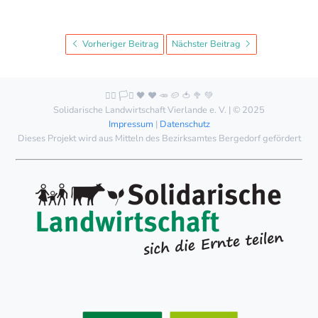
Vorheriger Beitrag
Nächster Beitrag
🏳️‍🌈 🏳️‍⚧️ 🖤 ❤️ 🥕 🥔 🍅 🥦 💚
Solidarische Landwirtschaft Vierlande e. V. | © 2025
Impressum
|
Datenschutz
Dieses Projekt wird aus Mitteln des Bezirksamtes Bergedorf gefördert