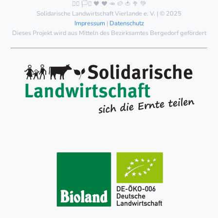
🏳️‍🌈 🏳️‍⚧️ 🖤 ❤️ 🥕 🥔 🍅 🥦 💚
Solidarische Landwirtschaft Vierlande e. V. | © 2025
Impressum
|
Datenschutz
Dieses Projekt wird aus Mitteln des Bezirksamtes Bergedorf gefördert