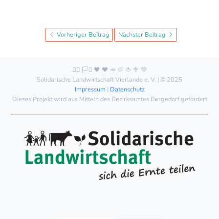
Vorheriger Beitrag
Nächster Beitrag
🏳️‍🌈 🏳️‍⚧️ 🖤 ❤️ 🥕 🥔 🍅 🥦 💚
Solidarische Landwirtschaft Vierlande e. V. | © 2025
Impressum
|
Datenschutz
Dieses Projekt wird aus Mitteln des Bezirksamtes Bergedorf gefördert