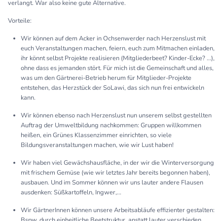
verlangt. War also keine gute Alternative.
Vorteile:
Wir können auf dem Acker in Ochsenwerder nach Herzenslust mit
euch Veranstaltungen machen, feiern, euch zum Mitmachen einladen,
ihr könnt selbst Projekte realisieren (Mitgliederbeet? Kinder-Ecke? ...),
ohne dass es jemanden stört. Für mich ist die Gemeinschaft und alles,
was um den Gärtnerei-Betrieb herum für Mitglieder-Projekte
entstehen, das Herzstück der SoLawi, das sich nun frei entwickeln
kann.
Wir können ebenso nach Herzenslust nun unserem selbst gestellten
Auftrag der Umweltbildung nachkommen: Gruppen willkommen
heißen, ein Grünes Klassenzimmer einrichten, so viele
Bildungsveranstaltungen machen, wie wir Lust haben!
Wir haben viel Gewächshausfläche, in der wir die Winterversorgung
mit frischem Gemüse (wie wir letztes Jahr bereits begonnen haben),
ausbauen. Und im Sommer können wir uns lauter andere Flausen
ausdenken: Süßkartoffeln, Ingwer,...
Wir GärtnerInnen können unsere Arbeitsabläufe effizienter gestalten:
Bspw. durch einheitliche Beetstruktur, anstatt lauter verschieden